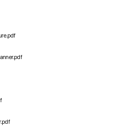
ure.pdf
anner.pdf
f
.pdf